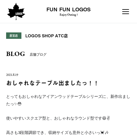
FUN FUN LOGOS
Enjoy Outing !
LOGOS SHOP ATC店
直営店
BLOG
店舗ブログ
2021.8.19
おしゃれなテーブル出ましたっ！！
とってもおしゃれなアイアンウッドテーブルシリーズに、新作出まし
たっ✨😳
使いやすいスクエア型と、おしゃれなラウンド型です😆✌️
高さも3段階調節でき、収納サイズも意外と小さいっ💓🎶