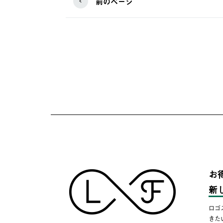
前のページ
お
新
ロゴ
きた