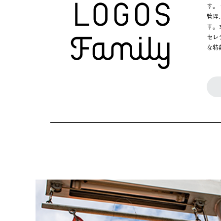
す。
管理
す。
セレ
な特