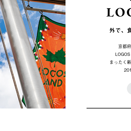
LO
外で、
京都
LOG
まったく
2