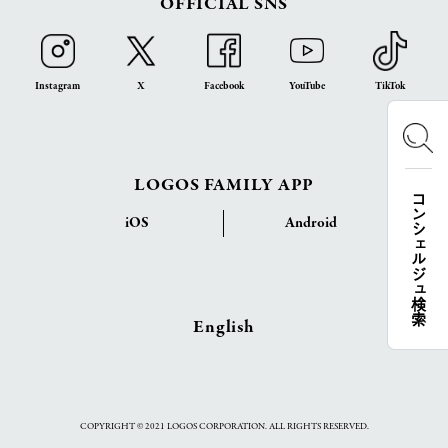
OFFICIAL SNS
Instagram
X
Facebook
YouTube
TikTok
LOGOS FAMILY APP
コンシェルジュ検索
iOS
Android
English
COPYRIGHT © 2021 LOGOS CORPORATION. ALL RIGHTS RESERVED.