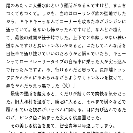
尾のあたりに大垂水峠という難所があるんですけど、まぁき
つくてきつくて。しかも、当時はローリング族の聖地でした
から、キキキキーっなんてコーナーを攻めた車がガンガンに
通っていて。危ないし怖かったんですけど、なんとか越え
て、最後の難関が笹子峠でした。上下で２車線しかない狭い
道なんですけど長いトンネルがあると。はたしてこんな所を
自転車で通り抜けていいのだろうかと悩んでいたら、ギュー
ンってロードレーサータイプの自転車に乗った人が突っ込ん
で行ったんですよ。あ、行けるんだと思って。長距離トラッ
クにがんがんにあおられながらようやくトンネルを抜けて、
鼻をかんだら真っ黒でした（笑）」
最後の難所を越えると、くだりが続くので爽快な気分だっ
た。旧大和村を過ぎて、勝沼に入ると、それまで樹々などで
覆われていた視界がいっぺんに開ける。目に飛び込んできた
のが、ピンク色に染まった広大な桃農園だった。
その美しき桃色を見て、智也青年は号泣してしまう。