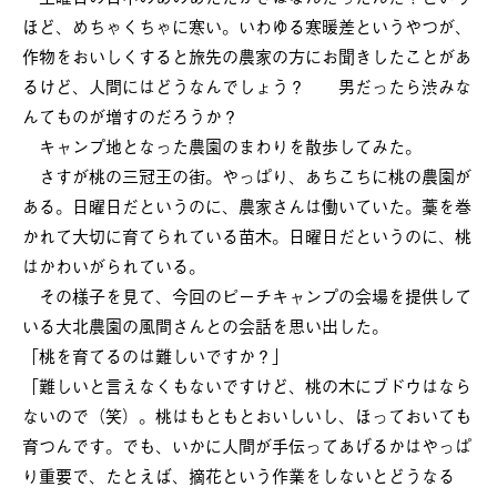
ほど、めちゃくちゃに寒い。いわゆる寒暖差というやつが、
作物をおいしくすると旅先の農家の方にお聞きしたことがあ
るけど、人間にはどうなんでしょう？ 男だったら渋みな
んてものが増すのだろうか？
キャンプ地となった農園のまわりを散歩してみた。
さすが桃の三冠王の街。やっぱり、あちこちに桃の農園が
ある。日曜日だというのに、農家さんは働いていた。藁を巻
かれて大切に育てられている苗木。日曜日だというのに、桃
はかわいがられている。
その様子を見て、今回のピーチキャンプの会場を提供して
いる大北農園の風間さんとの会話を思い出した。
「桃を育てるのは難しいですか？」
「難しいと言えなくもないですけど、桃の木にブドウはなら
ないので（笑）。桃はもともとおいしいし、ほっておいても
育つんです。でも、いかに人間が手伝ってあげるかはやっぱ
り重要で、たとえば、摘花という作業をしないとどうなる