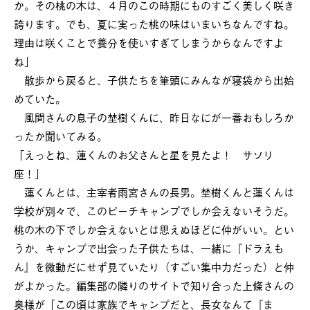
か。その桃の木は、４月のこの時期にものすごく美しく咲き
誇ります。でも、夏に実った桃の味はいまいちなんですね。
理由は咲くことで養分を使いすぎてしまうからなんですよ
ね」
散歩から戻ると、子供たちを筆頭にみんなが寝袋から出始
めていた。
風間さんの息子の埜樹くんに、昨日なにが一番おもしろか
ったか聞いてみる。
「えっとね、蓮くんのお父さんと星を見たよ！ サソリ
座！」
蓮くんとは、主宰者雨宮さんの長男。埜樹くんと蓮くんは
学校が別々で、このピーチキャンプでしか会えないそうだ。
桃の木の下でしか会えないとは思えぬほどに仲がいい。とい
うか、キャンプで出会った子供たちは、一緒に『ドラえも
ん』を微動だにせず見ていたり（すごい集中力だった）と仲
がよかった。編集部の隣りのサイトで知り合った上條さんの
奥様が「この頃は家族でキャンプだと、長女なんて『ま