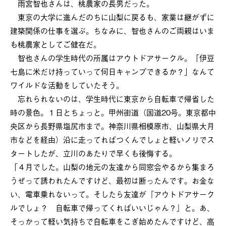
雨宮智也さんは、桃農家の長男だった。
東京の大学に進んだのちに山梨に戻るも、家業は継がずに
建築関係の仕事を選ぶ。ちなみに、智也さんのご両親はいま
も桃農家としてご健在だ。
智也さんの学生時代の所属はアウトドアサークル。「伊豆
七島に米だけ持っていって何日キャンプできるか？」なんて
ワイルドな活動をしていたそう。
忘れられないのは、学生時代に東京から自転車で帰省した
時の景色。１日とちょっと。甲州街道（国道20号。東京都中
央区から長野県塩尻市まで。神奈川県相模原市、山梨県大月
市などを経由）沿に走ってればつくんでしょと軽いノリでス
タートしたが、立川のあたりで早くも後悔する。
「４月でした。山梨の地元の友達から同窓会やるから集まろ
うぜって誘われたんですけど、最初は断ったんです。お金な
い、電車乗れないって。そしたら友達が『アウトドアサーク
ルでしょ？ 自転車で帰ってくればいいじゃん？』と。あ、
そっかって軽い気持ちで自転車をこぎ始めたんですけど、高