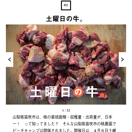
01
土曜日の牛。
1
/
22
山梨県笛吹市は、桃の栽培面積・収穫量・出荷量が、日本
一！ って知ってました？ そんな山梨県笛吹市の桃農園で
ピーチキャンプは開催されました。開催日は、４月６日土曜