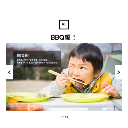
01
BBQ編！
1
/
33