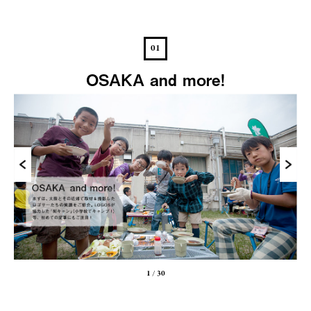
01
OSAKA and more!
1
/
30