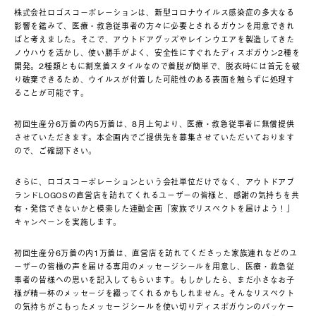
株式会社ロゴスコーポレーションは、新型コロナウイルス感染症の多大なる
影響を鑑みて、医療・救急従事者の方々に必要とされるガウンを用意できれ
ばと考えました。そこで、アウトドアグッズやレインウエアを製造してきた
ノウハウを活かし、使い勝手がよく、安全性にすぐれたディスポガウン2種を
開発。2種類ともに割烹着スタイルなので着脱が簡単で、脱衣時には首元を破
り破棄できるため、ウイルスが付着した可能性のある表面を触らずに処理す
ることが可能です。
初回生産分6万着の内5万着は、8月上旬より、医療・救急従事者に無償提供
させていただきます。本企画内でご提供先を募集させていただいております
ので、ご確認下さい。
さらに、ロゴスコーポレーションという会社単位だけでなく、アウトドアブ
ランドLOGOSの直営店を訪れてくれるユーザーの皆様と、感謝の気持ちを共
有・発信できないかと模索した連動企画「家族でリスペクトを届けよう！」
キャンペーンを実施します。
初回生産分6万着の内1万着は、直営店を訪れてくださった家族連れなどのユ
ーザーの皆様の声を届ける専用のメッセージシールを用意し、医療・救急従
事者の皆様への思いを記入してもらいます。もしかしたら、まだ小さなお子
様が精一杯のメッセージを綴ってくれるかもしれません。そんなリスペクト
の気持ちがこもったメッセージシールを使い切りディスポガウンのパッケー