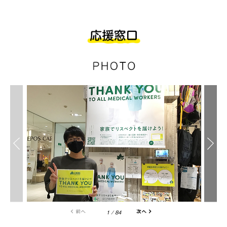
1
/
84