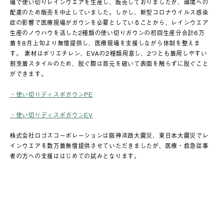
場で使い切りレインウエアを生産し、販売しておりましたが、環境への
配慮のため販売を中止していました。しかし、新型コロナウイルス感染
症の影響で医療現場がガウンを必要としていることから、レインウエア
生産のノウハウを活した2種類の使い切りガウンの初回生産分合計6万
着を8月上旬より無償提供し、医療現場を支援しながら体制を整えま
す。 素材はポリエチレン、EVAの2種類用意し、2つとも着用しやすい
割烹着スタイルのため、脱ぐ際は首元を破いて表面を触らずに脱ぐこと
ができます。
・使い切りディスポガウンPE
・使い切りディスポガウンEV
株式会社ロゴスコーポレーションは阪神淡路大震災、東日本大震災でレ
インウエアを数万着無償提供させていただきましたが、医療・救急従事
者の方への支援ははじめての試みとなります。