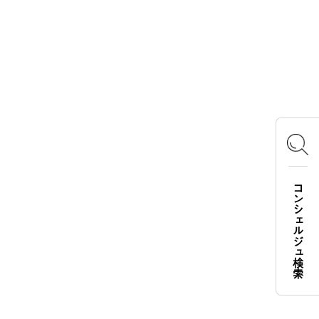
OFFICIAL SNS
Instagram
X
Facebook
YouTube
TikTok
コンシェルジュ検索
LOGOS FAMILY APP
iOS
Android
English