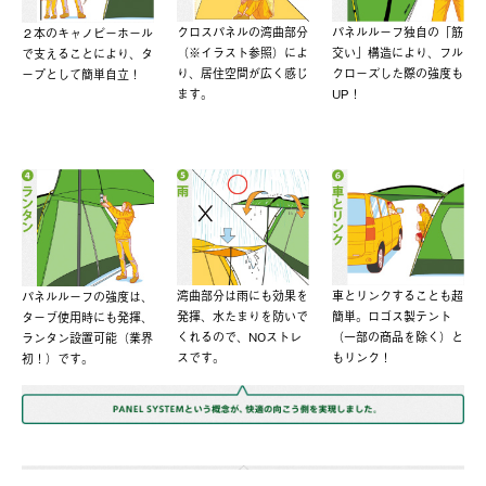
クロスパネルの湾曲部分
パネルルーフ独自の「筋
２本のキャノピーホール
（※イラスト参照）によ
交い」構造により、フル
で支えることにより、タ
り、居住空間が広く感じ
クローズした際の強度も
ープとして簡単自立！
ます。
UP！
湾曲部分は雨にも効果を
車とリンクすることも超
パネルルーフの強度は、
発揮、水たまりを防いで
簡単。ロゴス製テント
ターブ使用時にも発揮、
くれるので、NOストレ
（一部の商品を除く）と
ランタン設置可能（業界
スです。
もリンク！
初！）です。