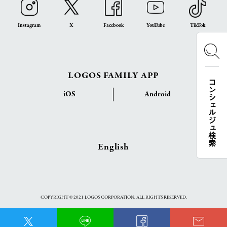
Instagram
X
Facebook
YouTube
TikTok
LOGOS FAMILY APP
コンシェルジュ検索
iOS
Android
English
COPYRIGHT © 2021 LOGOS CORPORATION. ALL RIGHTS RESERVED.