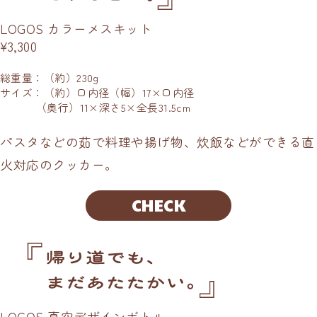
LOGOS カラーメスキット
¥3,300
総重量：（約）230g
サイズ：（約）口内径（幅）17×口内径
（奥行）11×深さ5×全長31.5cm
パスタなどの茹で料理や揚げ物、炊飯などができる直
火対応のクッカー。
CHECK
LOGOS 真空デザインボトル