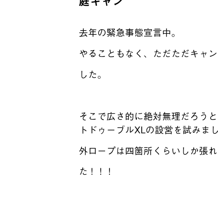
庭キャン
去年の緊急事態宣言中。
やることもなく、ただただキャン
した。
そこで広さ的に絶対無理だろうと
ト
ドゥーブル
XL
の設営を試みま
外ロープは四箇所くらいしか張れ
た！！！