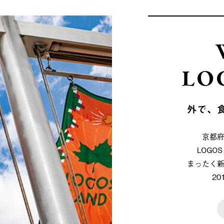
LO
外で、
京都
LOG
まったく
2