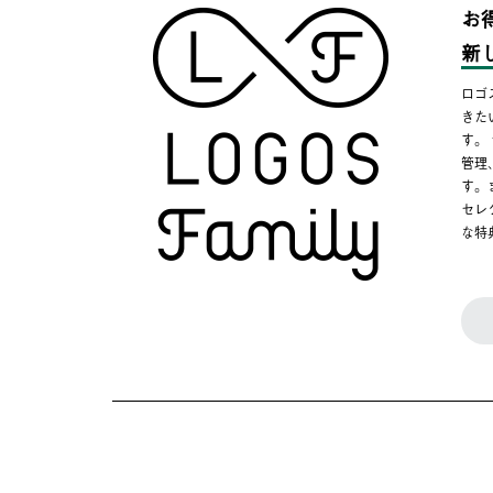
お
新
ロゴ
きた
す。
管理
す。
セレ
な特