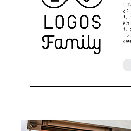
ロゴ
きた
す。
管理
す。
セレ
な特