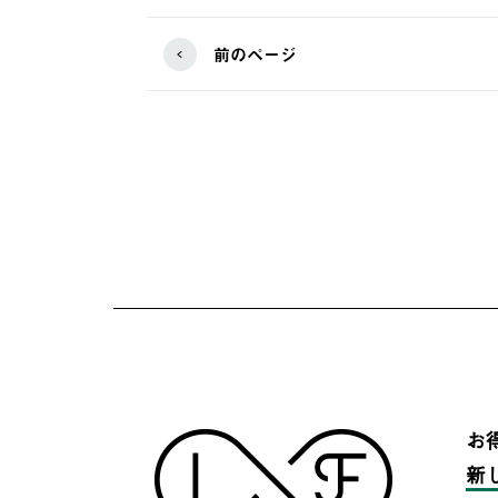
前のページ
お
新