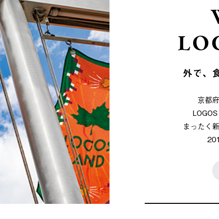
LO
外で、
京都
LOG
まったく
2