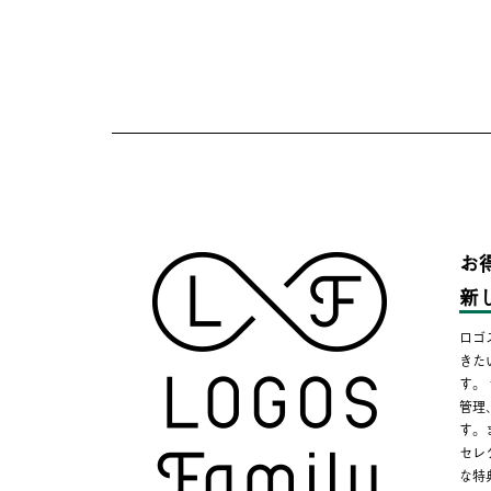
お
新
ロゴ
きた
す。
管理
す。
セレ
な特