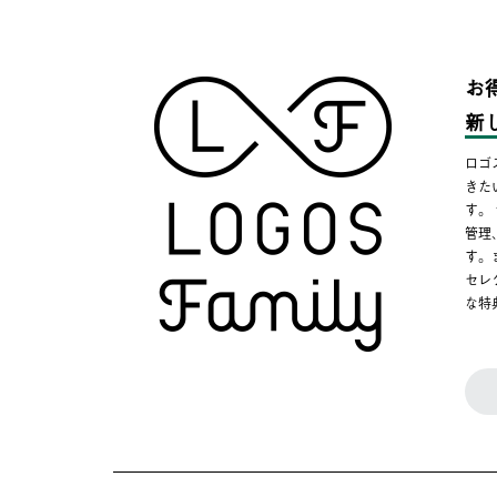
お
新
ロゴ
きた
す。
管理
す。
セレ
な特