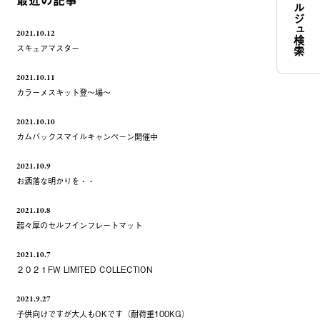
コンシェルジュ検索
最近の記事
2021.10.12
スキュアマスター
2021.10.11
カラーメスキット登～場～
2021.10.10
カムバックスマイルキャンペーン開催中
2021.10.9
お洒落な明かりを・・
2021.10.8
超々厚のセルフインフレートマット
2021.10.7
２０２１FW LIMITED COLLECTION
2021.9.27
子供向けですが大人もOKです（耐荷重100KG）