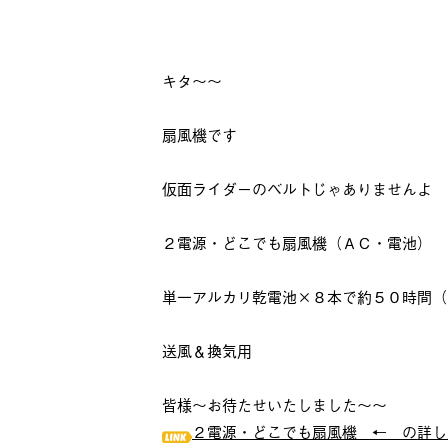
キタ～～
扇風機です
仮面ライダーのベルトじゃありませんよ
２電源・どこでも扇風機（ＡＣ・電池）
単一アルカリ乾電池×８本で約５０時間（
送風＆換気用
皆様～お待たせいたしました～～
２電源・どこでも扇風機 ← の詳し