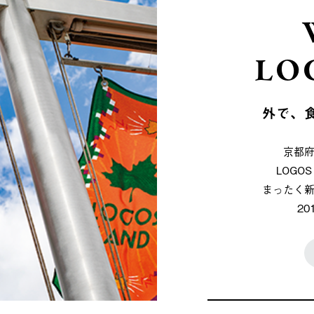
LO
外で、
京都
LOG
まったく
2