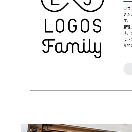
ロゴ
きた
す。
管理
す。
セレ
な特