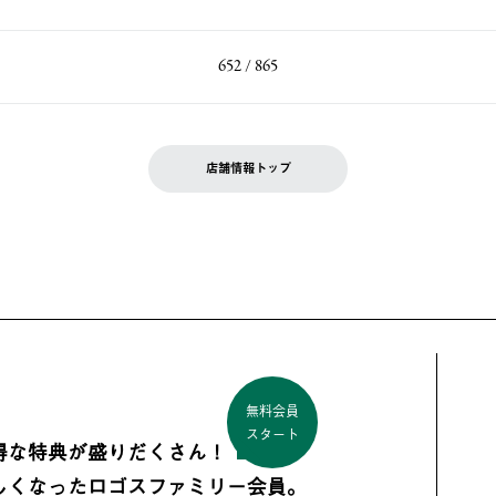
652 / 865
店舗情報トップ
無料会員
スタート
得な特典が盛りだくさん！
しくなった
ロゴスファミリー会員。