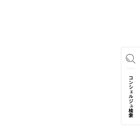
OFFICIAL SNS
Instagram
X
Facebook
YouTube
TikTok
コンシェルジュ検索
LOGOS FAMILY APP
iOS
Android
English