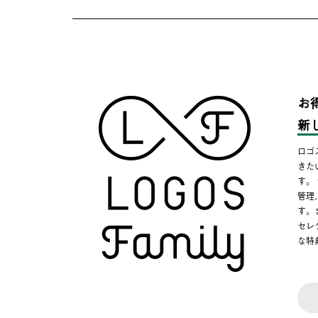
お
新
ロゴ
きた
す。
管理
す。
セレ
な特