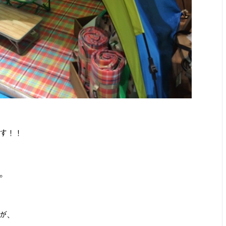
す！！
。
が、