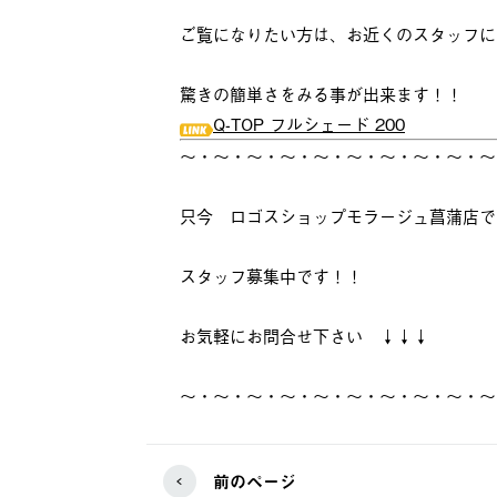
ご覧になりたい方は、お近くのスタッフに
驚きの簡単さをみる事が出来ます！！
Q-TOP フルシェード 200
～・～・～・～・～・～・～・～・～・～
只今 ロゴスショップモラージュ菖蒲店で
スタッフ募集中です！！
お気軽にお問合せ下さい ↓↓↓
～・～・～・～・～・～・～・～・～・～
前のページ