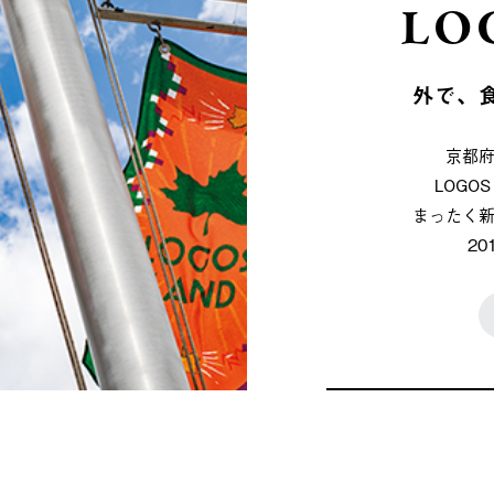
LO
外で、
京都
LOG
まったく
2