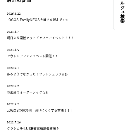
コンシェルジュ検索
最近の記事
2026.4.22
LOGOS FamilyNEOS会員さま限定です✨
2023.4.7
明日より開催アウトドアフェアイベント！！！
2023.4.5
アウトドアフェアイベント開催！！
2022.9.1
あるようでなかった！フットシュラフ☆彡
2022.8.2
お洒落ウォ－タージャグ☆彡
2022.8.2
LOGOSの保冷剤 溶けにくくする方法！！！
2022.7.26
クラシカルなUSB蓄電扇風機登場♪