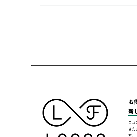
お
新
ロゴ
きた
す。