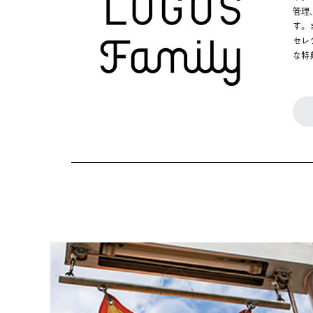
管理
す。
セレ
な特