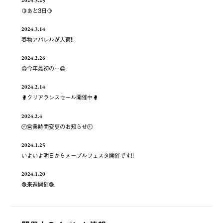
2024.3.25
🍋あと3日🍋
2024.3.14
春物アパレルが入荷!!
2024.2.26
😁今年最初の…😁
2024.2.14
🥊クリアランスセール開催中🥊
2024.2.4
🕘営業時間変更のお知らせ🕘
2024.1.25
いよいよ明日からメープルフェスタ開催です!!
2024.1.20
🧶来週開催🧶