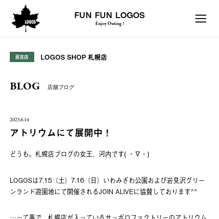
FUN FUN LOGOS
Enjoy Outing !
LOGOS SHOP 札幌店
直営店
BLOG
店舗ブログ
2023.6.14
アトリウムにて展開中！
どうも。札幌店ブログの女王、河内です( ・∇・)
LOGOSは7.15（土）7.16（日）いわみざわ公園および岩見沢グリー
ンランド遊園地にて開催されるJOIN ALIVEに協賛しております^^
…って事で、札幌店が入っているサッポロファクトリーのアトリウム