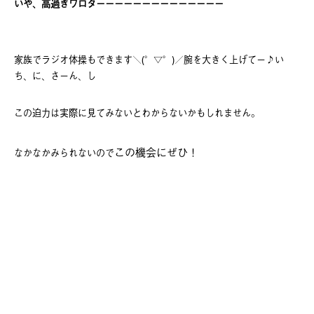
いや、高過ぎワロターーーーーーーーーーーーーー
家族でラジオ体操もできます＼(°▽°)／腕を大きく上げてー♪い
ち、に、さーん、し
この迫力は実際に見てみないとわからないかもしれません。
この機会にぜひ！
なかなかみられないので