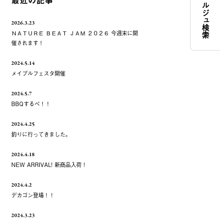
コンシェルジュ検索
最近の記事
2026.3.23
ＮＡＴＵＲＥ ＢＥＡＴ ＪＡＭ ２０２６ 今週末に開
催されます！
2024.5.14
メイプルフェスタ開催
2024.5.7
BBQするべ！！
2024.4.25
釣りに行ってきました。
2024.4.18
NEW ARRIVAL! 新商品入荷！
2024.4.2
デカゴン登場！！
2024.3.23