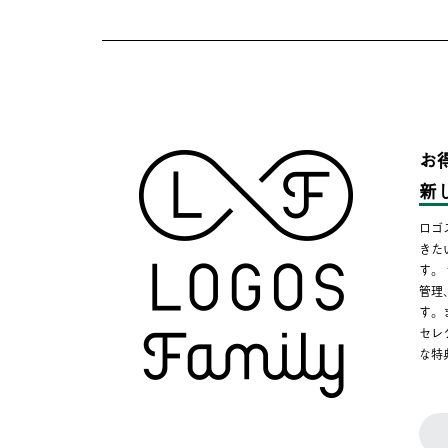
お
新
ロゴ
きた
す。
管理
す。
セレ
な特