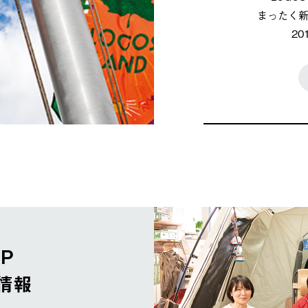
まったく
2
OP
情報