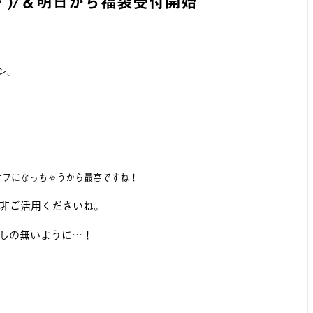
ω・)/＆明日から福袋受付開始
ーン。
オフになっちゃうから最高ですね！
非ご活用くださいね。
がしの無いように…！