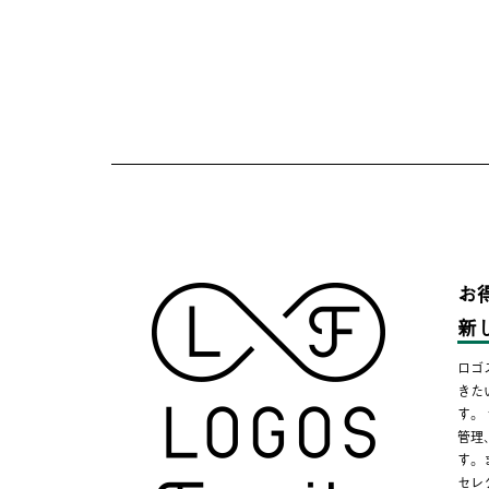
お
新
ロゴ
きた
す。
管理
す。
セレ