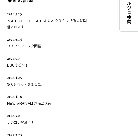
コンシェルジュ検索
最近の記事
2026.3.23
ＮＡＴＵＲＥ ＢＥＡＴ ＪＡＭ ２０２６ 今週末に開
催されます！
2024.5.14
メイプルフェスタ開催
2024.5.7
BBQするべ！！
2024.4.25
釣りに行ってきました。
2024.4.18
NEW ARRIVAL! 新商品入荷！
2024.4.2
デカゴン登場！！
2024.3.23