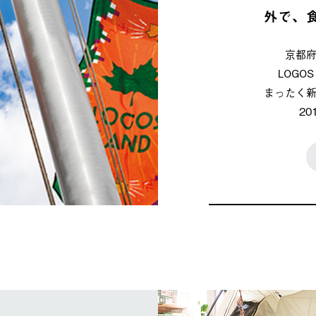
外で、
京都
LOG
まったく
2