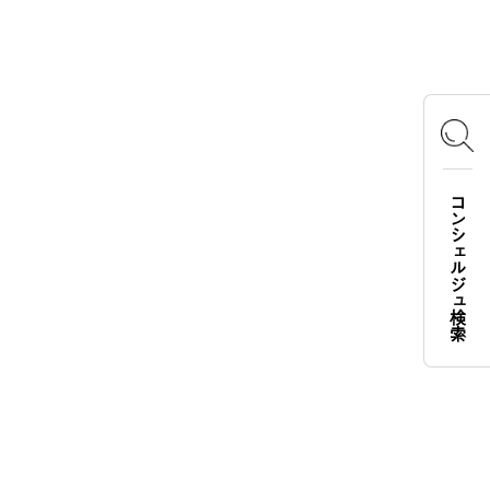
OFFICIAL SNS
Instagram
X
Facebook
YouTube
TikTok
コンシェルジュ検索
LOGOS FAMILY APP
iOS
Android
English