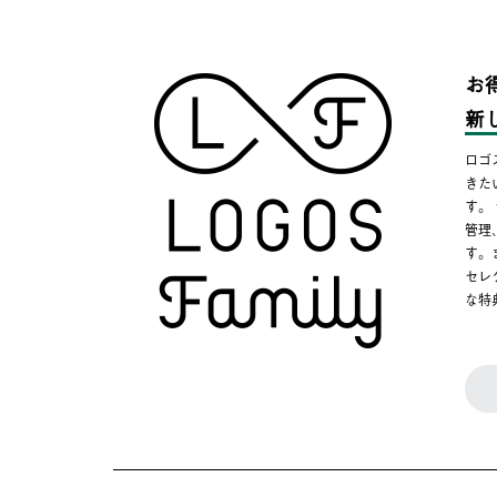
お
新
ロゴ
きた
す。
管理
す。
セレ
な特