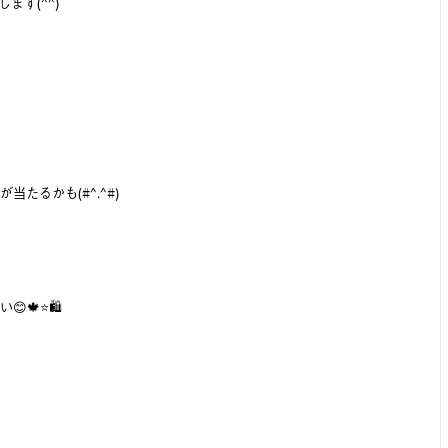
ます(^^)
たるかも(#^.^#)
🍁⭐️🛍