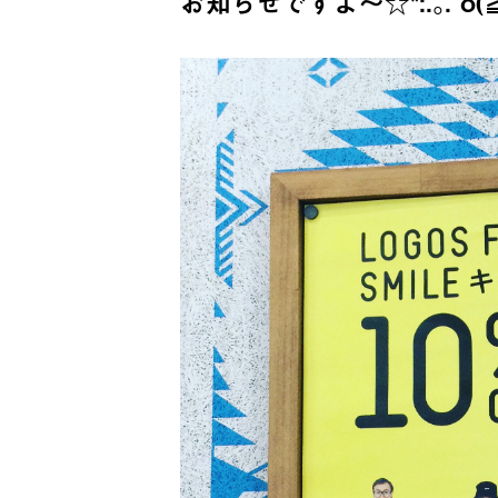
お知らせですよ〜☆*:.｡. o(≧▽