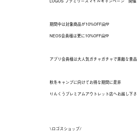
LOGOS ファミリースマイルキャンペーン 開催し
期間中は対象商品が10%OFF🤗💚
NEOS会員様は更に10%OFF🤗💚
アプリ会員様は大人気ガチャガチャで素敵な景品が当
秋冬キャンプに向けてお得な期間に是非
りんくうプレミアムアウトレット店へお越し下さい😊
\ロゴスショップ/