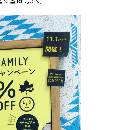
≦)o .｡.:*☆