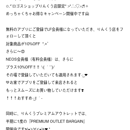
✩.*˚ロゴスショップりんくう店限定* :•*∴:♡.•♬✧
めっちゃくちゃお得なキャンペーン開催中です🤗
無料のアプリにご登録でLF会員様になっていただき、りんくう店をフ
ォローして頂くと
対象商品が10%OFF *.+ﾟ
さらに〜😍
NEOS会員様（有料会員様）は、さらに
プラス10%OFF‼︎‼︎ \( ´˘`)/
その場で登録していただいても適用されます‪·͜· ❤︎‬
💚お家でアプリをご登録して来店されると
もっとスムーズにお買い物していただけます❣️
↑↑↑おすすめ·͜·✌︎´-
同時に、りんくうプレミアムアウトレットでは、
半期に1度の『PREMIUM OUTLET BARGAIN』
開催中です٩(๑>∀<๑)۶❤︎.*