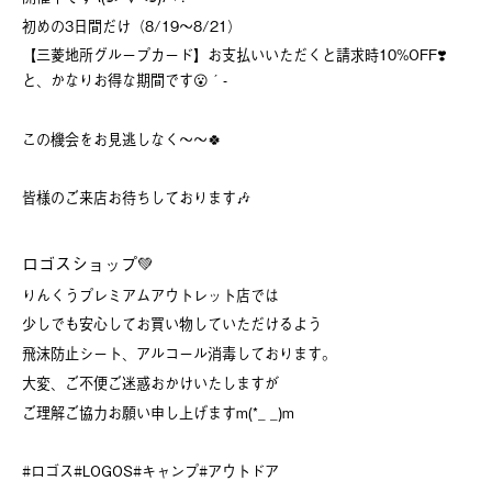
初めの3日間だけ（8/19～8/21）
【三菱地所グループカード】お支払いいただくと請求時10%OFF❣️
と、かなりお得な期間です😮´-
この機会をお見逃しなく～〜🍀
皆様のご来店お待ちしております🎶
ロゴスショップ💚
りんくうプレミアムアウトレット店では
少しでも安心してお買い物していただけるよう
飛沫防止シート、アルコール消毒しております。
大変、ご不便ご迷惑おかけいたしますが
ご理解ご協力お願い申し上げますm(*_ _)m
#ロゴス#LOGOS#キャンプ#アウトドア