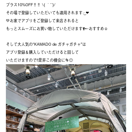
プラス10%OFF‼︎‼︎ \( ´˘`)/
その場で登録していただいても適用されます‪·͜· ❤︎‬
💚お家でアプリをご登録して来店されると
もっとスムーズにお買い物していただけます❣️←おすすめ☺️
そして大人気の“KAMADO de ガチャガチャ”は
アプリ登録＆購入していただけると回して
いただけますので!!是非この機会に🌀🙂