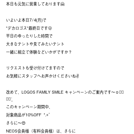
本日も元気に営業しております🤗
いよいよ本日7/4(月)で
“デカロゴス“最終日です🫢
平日のゆったりした時間で
大きなテントや見てみたいテント
一緒に組立て体験などいかがですか？
リクエストも受け付けてますので
お気軽にスタッフへお声かけくださいね✌️
改めて、LOGOS FAMILY SMILE キャンペーンのご案内です～☺︎꒡̈⃝
⌄̈⃝¨̮
このキャンペーン期間中、
対象商品が10%OFF *.+ﾟ
さらに〜😍
NEOS会員様（有料会員様）は、さらに