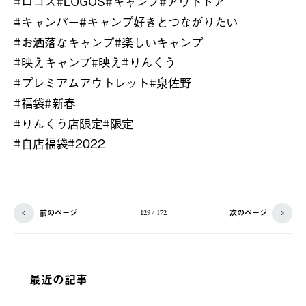
#
ロゴス
#LOGOS#
キャンプ
#
アウトドア
#
キャンパー
#
キャンプ好きとつながりたい
#
お洒落なキャンプ
#
楽しいキャンプ
#
映えキャンプ
#
映え
#
りんくう
#
プレミアムアウトレット
#
泉佐野
#
福袋
#
新春
#
りんくう店限定
#
限定
#
自店福袋
#2022
前のページ
次のページ
129 / 172
最近の記事