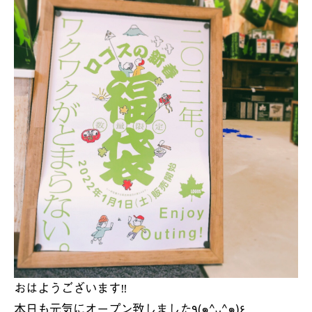
おはようございます
‼︎
本日も元気にオープン致しました
٩
(
^
^
)
۶
ᴗ
๑
๑