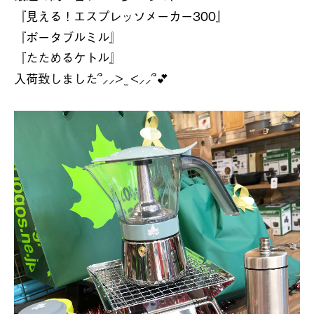
『見える！エスプレッソメーカー
300
』
『ポータブルミル』
『たためるケトル』
入荷致しました
>
<
💕
⸝⸝
̫
⸝⸝
՞
՞