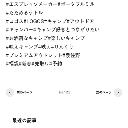
#
エスプレッソメーカー
#
ポータブルミル
#
たためるケトル
#
ロゴス
#LOGOS#
キャンプ
#
アウトドア
#
キャンパー
#
キャンプ好きとつながりたい
#
お洒落なキャンプ
#
楽しいキャンプ
#
映えキャンプ
#
映え
#
りんくう
#
プレミアムアウトレット
#
泉佐野
#
福袋
#
新春
#
先取り
#
予約
前のページ
次のページ
141 / 172
最近の記事