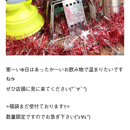
寒〜い
❄️
日はあったか〜いお飲み物で温まりたいです
ね
☕️
ぜひ店頭に見に来てください
(
*ﾟ∀ﾟ
*)
⭐️
福袋まだ受付ております
⭐️
‼︎
数量限定ですのでお急ぎ下さい
(*
*)
≧∀≦