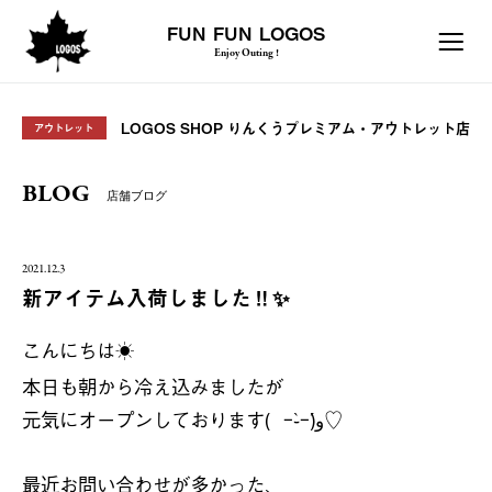
FUN FUN LOGOS
Enjoy Outing !
LOGOS SHOP りんくうプレミアム・アウトレット店
アウトレット
BLOG
店舗ブログ
2021.12.3
新アイテム入荷しました‼︎✨
こんにちは
☀️
本日も朝から冷え込みましたが
元気にオープンしております
(
ｰ̀
ｰ́
)
و
♡
֊
最近お問い合わせが多かった、