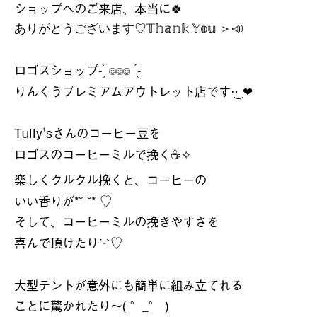
ショップへのご来店、本当に
🍀
ありがとうございます
♡
𝕋𝕙𝕒𝕟𝕜
𝕐𝕠𝕦
＞
📣
ロゴスショップ
-
‪
-
̗̀
̖́
☺︎☺︎☺︎
りんくうプレミアムアウトレット店です
‪·͜·
❤︎
Tully's
さんのコーヒー豆を
ロゴスのコーヒーミルで挽く
☕️
✧
楽しくクルクル挽くと、コーヒーの
いい香りが
*˘ ˘* ♡
そして、コーヒーミルの挽きやすさを
喜んで頂けたり
♡
ˊᵕˋ
大型テントが意外にも簡単に組み立てれる
ことに驚かれたり〜
( °_° )