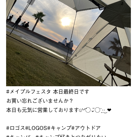
#
メイプルフェスタ
本日最終日です
お買い忘れございませんか？
本日も元気に営業しております
̈⃝
⃝¨̮‪·͜·
꒡
⌄̈
❤︎
☺︎
#
ロゴス
#LOGOS#
キャンプ
#
アウトドア
#
キャンパー
#
キャンプ好きとつながりたい