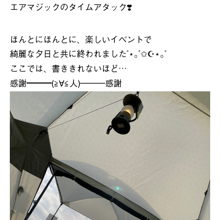
エアマジックのタイムアタック
❣️
ほんとにほんとに、楽しいイベントで
綺麗な夕日と共に終われました
˚
｡
˚
｡
˚
⋆
✩
☪︎⋆
ここでは、書ききれないほど
…
感謝━━━
(
人
)
感謝
━━━
≧∀≦