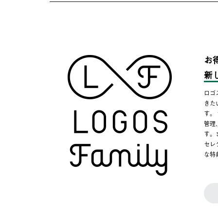
お
新
ロゴ
きた
す。
管理
す。
セレ
な特