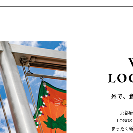
LO
外で、
京都
LOG
まったく