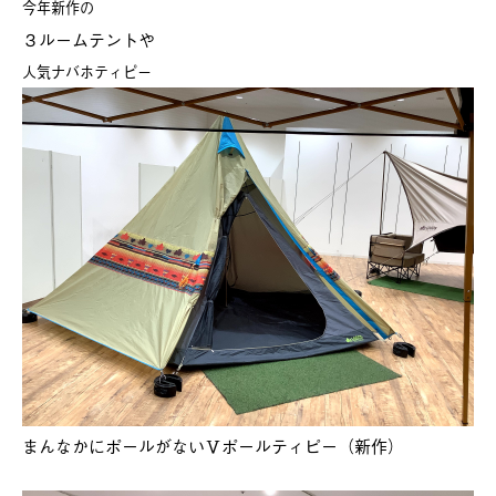
今年新作の
３ルームテントや
人気ナバホティピー
まんなかにポールがないⅤポールティピー（新作）