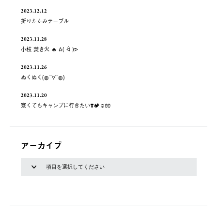
2023.12.12
折りたたみテーブル
2023.11.28
小枝 焚き火 🔥 ᕕ( ᐛ )ᕗ
2023.11.26
ぬくぬく(◍¯∀¯◍)
2023.11.20
寒くてもキャンプに行きたい❣️🏕☺️🧤
アーカイブ