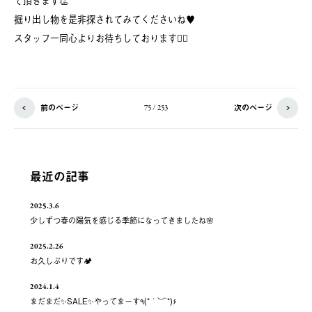
て頂きます👏
掘り出し物を是非探されてみてくださいね♥️
スタッフ一同心よりお待ちしております🙇‍♀️
前のページ
次のページ
75 / 253
最近の記事
2025.3.6
少しずつ春の陽気を感じる季節になってきましたね🌸
2025.2.26
お久しぶりです🏕️
2024.1.4
まだまだ✨️SALE✨️やってまーす٩(*´︶`*)۶