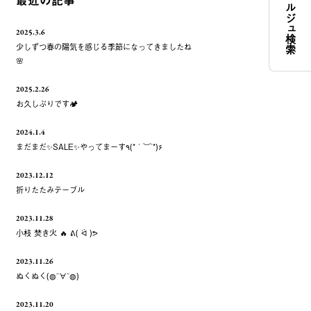
コンシェルジュ検索
最近の記事
2025.3.6
少しずつ春の陽気を感じる季節になってきましたね
🌸
2025.2.26
お久しぶりです🏕️
2024.1.4
まだまだ✨️SALE✨️やってまーす٩(*´︶`*)۶
2023.12.12
折りたたみテーブル
2023.11.28
小枝 焚き火 🔥 ᕕ( ᐛ )ᕗ
2023.11.26
ぬくぬく(◍¯∀¯◍)
2023.11.20