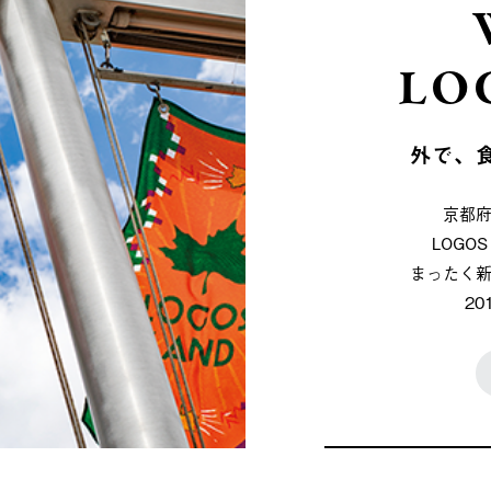
LO
外で、
京都
LOG
まったく
2