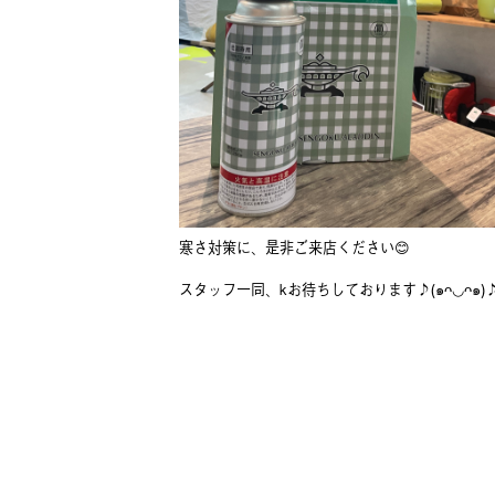
寒さ対策に、是非ご来店ください😊
スタッフ一同、kお待ちしております♪(๑ᴖ◡ᴖ๑)