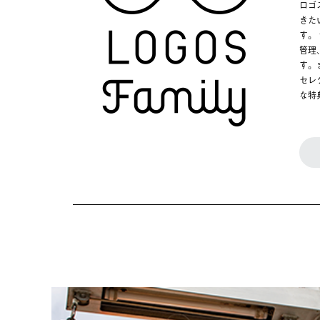
ロゴ
きた
す。
管理
す。
セレ
な特