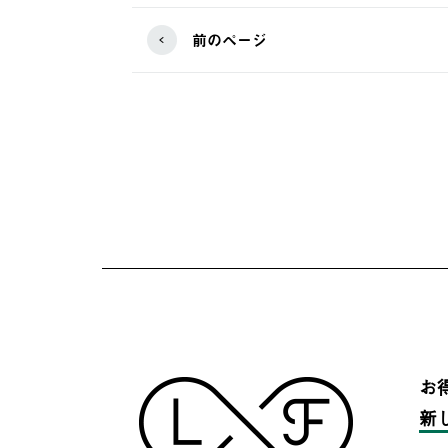
前のページ
お
新