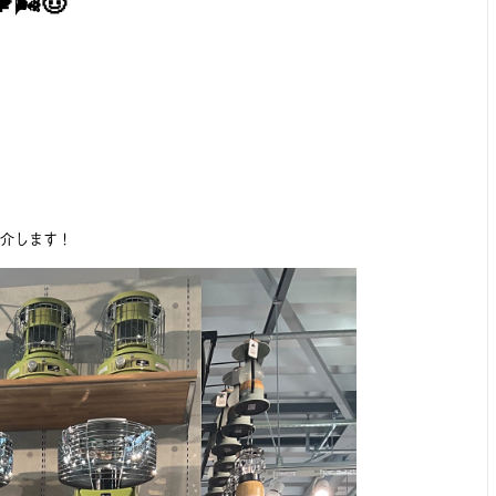
🌬🤠
介します！