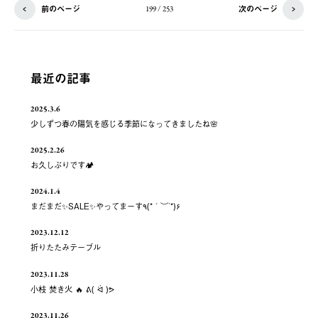
前のページ
次のページ
199 / 253
最近の記事
2025.3.6
少しずつ春の陽気を感じる季節になってきましたね🌸
2025.2.26
お久しぶりです🏕️
2024.1.4
まだまだ✨️SALE✨️やってまーす٩(*´︶`*)۶
2023.12.12
折りたたみテーブル
2023.11.28
小枝 焚き火 🔥 ᕕ( ᐛ )ᕗ
2023.11.26