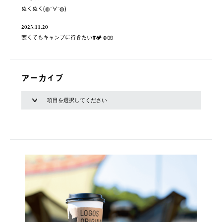
ぬくぬく(◍¯∀¯◍)
2023.11.20
寒くてもキャンプに行きたい❣️🏕☺️🧤
アーカイブ