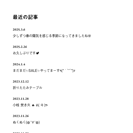
最近の記事
2025.3.6
少しずつ春の陽気を感じる季節になってきましたね🌸
2025.2.26
お久しぶりです🏕️
2024.1.4
まだまだ✨️SALE✨️やってまーす٩(*´︶`*)۶
2023.12.12
折りたたみテーブル
2023.11.28
小枝 焚き火 🔥 ᕕ( ᐛ )ᕗ
2023.11.26
ぬくぬく(◍¯∀¯◍)