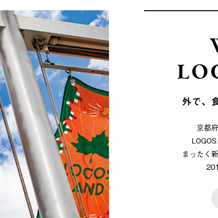
LO
外で、
京都
LOG
まったく
2