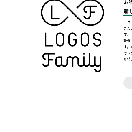
お
新
ロゴ
きた
す。
管理
す。
セレ
な特