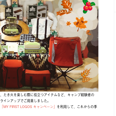
、たき⽕を楽しむ際に役⽴つアイテムなど、キャンプ経験者の
ラインアップでご⽤意しました。
「MY FIRST LOGOS キャンペーン」
を利⽤して、これからの季
。