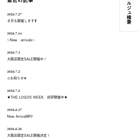
コンシェルジュ検索
最近の記事
2026.7.27
８月も開催します❣
2026.7.14
✨New arrivals✨
2026.7.3
大阪店限定SALE開催中！
2026.7.2
⛄お知らせ❄
2026.7.2
☀️THE LOGOS WEEK 好評開催中☀️
2026.6.27
New Arrival🆕💛
2026.6.26
大阪店限定SALE開催決定！