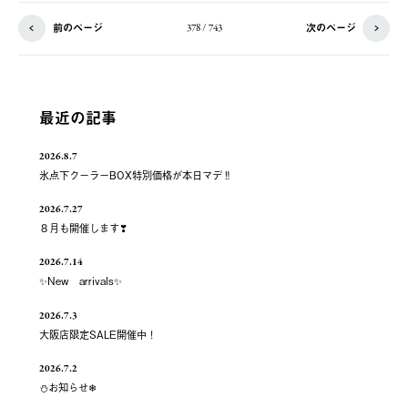
前のページ
次のページ
378 / 743
最近の記事
2026.8.7
氷点下クーラーBOX特別価格が本日マデ‼
2026.7.27
８月も開催します❣
2026.7.14
✨New arrivals✨
2026.7.3
大阪店限定SALE開催中！
2026.7.2
⛄お知らせ❄