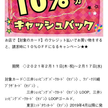
お店で【対象のカード】のクレジット払いでお買い物をする
と、請求時に１０％ＯＦＦになるキャンペーン★★
期間 ◇２０２１年２月１１日(木･祝)～２月１７日(水)
対象カード◇三井ｼｮｯﾋﾟﾝｸﾞﾊﾟｰｸｶｰﾄﾞ《ｾｿﾞﾝ》、ﾗｿﾞｰﾅ川崎
ﾌﾟﾗｻﾞｶｰﾄﾞ《ｾｿﾞﾝ》、
三井ｼｮｯﾋﾟﾝｸﾞﾊﾟｰｸｶｰﾄﾞ《ｾｿﾞﾝ》LOOP、三井ｼ
ｮｯﾋﾟﾝｸﾞﾊﾟｰｸｶｰﾄﾞ《ｾｿﾞﾝ》LOOPゴールド、
東京ﾐｯﾄﾞﾀｳﾝｶｰﾄﾞ《ｾｿﾞﾝ》2019年4月以降に発