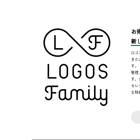
お
新
ロゴ
きた
す。
管理
す。
セレ
な特