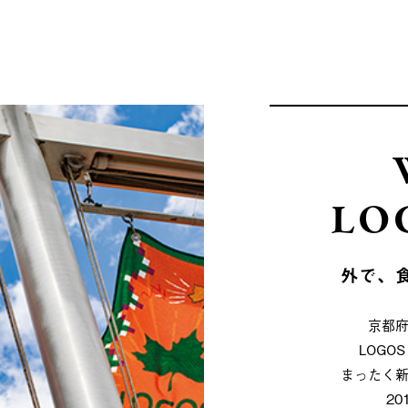
LO
外で、
京都
LOG
まったく
2