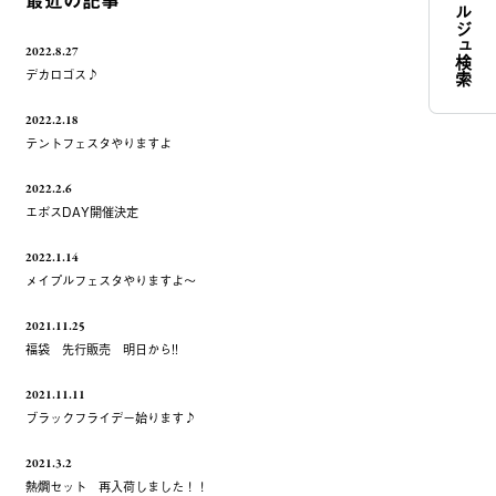
コンシェルジュ検索
最近の記事
2022.8.27
デカロゴス♪
2022.2.18
テントフェスタやりますよ
2022.2.6
エポスDAY開催決定
2022.1.14
メイプルフェスタやりますよ～
2021.11.25
福袋 先行販売 明日から!!
2021.11.11
ブラックフライデー始ります♪
2021.3.2
熱燗セット 再入荷しました！！