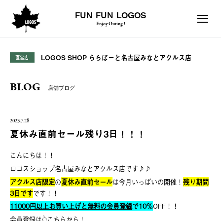
FUN FUN LOGOS
Enjoy Outing !
LOGOS SHOP ららぽーと名古屋みなとアクルス店
直営店
BLOG
店舗ブログ
2023.7.28
夏休み直前セール残り3日！！！
こんにちは！！
ロゴスショップ名古屋みなとアクルス店です♪♪
アクルス店限定
の
夏休み直前セール
は今月いっぱいの開催！
残り期間
3日です
です！！
11000円以上お買い上げと無料の会員登録
で10％
OFF！！
会員登録は👆こちらから！