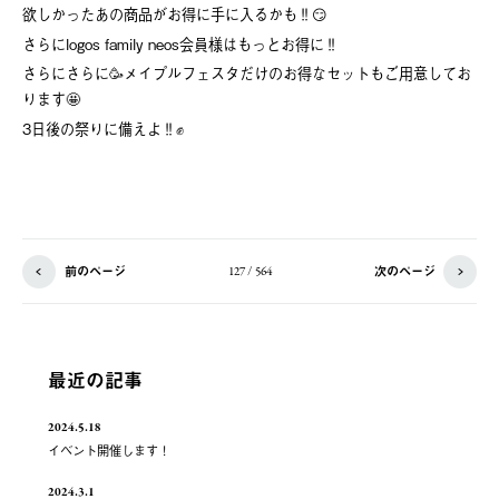
欲しかったあの商品がお得に手に入るかも‼️😏
さらにlogos family neos会員様はもっとお得に‼️
さらにさらに🥳メイプルフェスタだけのお得なセットもご用意してお
ります🤩
3日後の祭りに備えよ‼️✊
前のページ
次のページ
127 / 564
最近の記事
2024.5.18
イベント開催します！
2024.3.1