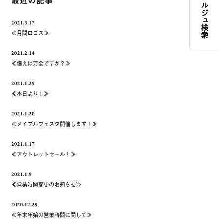
コンシェルジュ検索
最近の記事
2021.3.17
≪月間ロゴス≫
2021.2.14
≪備えは万全ですか？≫
2021.1.29
≪本日より！≫
2021.1.20
≪メイプルフェスタ開催します！≫
2021.1.17
≪アウトレットセール！≫
2021.1.9
≪営業時間変更のお知らせ≫
2020.12.29
≪年末年始の営業時間に関して≫