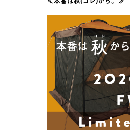
≪本番は秋(コレ)から。≫