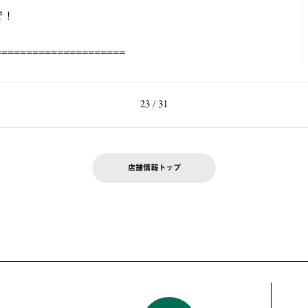
で！
=====================
23 / 31
店舗情報トップ