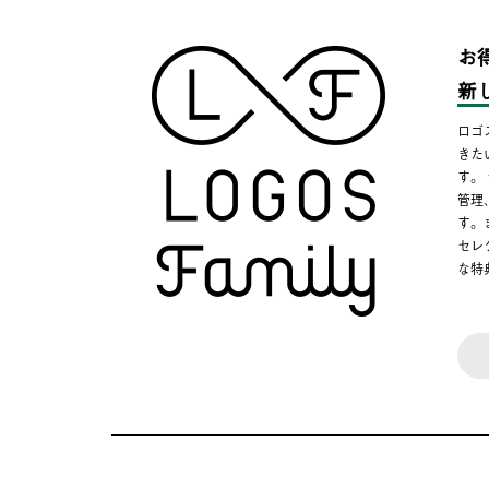
お
新
ロゴ
きた
す。
管理
す。
セレ
な特