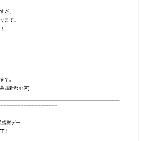
すが、
ります。
す！
ます。
ィ幕張新都心店)
=====================
様感謝デー
FF！