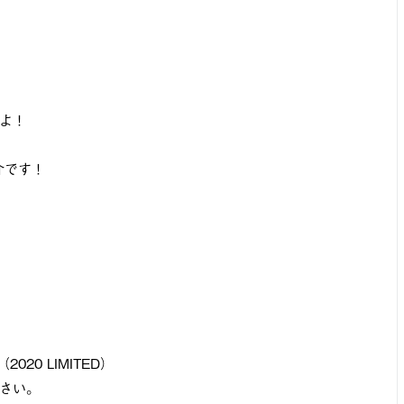
よ！
介です！
020 LIMITED）
さい。