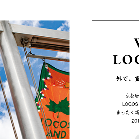
LO
外で、
京都
LOG
まったく
2