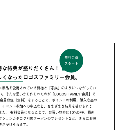
無料会員
スタート
得な特典が盛りだくさん！
しくなった
ロゴスファミリー会員。
ス製品を愛用されている皆様と「家族」のようにつながってい
い。そんな思いから作られたのが「LOGOS FAMILY 会員」で
 会員登録（無料）をすることで、ポイントの利用、購入商品の
、イベント参加への申込など、さまざまな特典を受けられま
また、 有料会員になることで、お買い物時に10%OFF、最新
クションカタログ引換クーポンのプレゼントなど、さらにお得
典が受けられます。