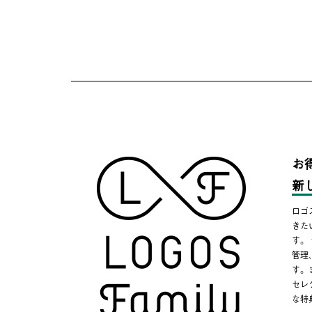
お
新
ロゴ
きた
す。
管理
す。
セレ
な特