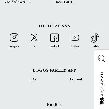
おあそびマスターズ
CAMP RADIO
OFFICIAL SNS
Instagram
X
Facebook
YouTube
TikTok
LOGOS FAMILY APP
コンシェルジュ検索
iOS
Android
English