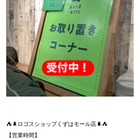
⛺️🌲ロゴスショップくずはモール店🌲⛺️
【営業時間】