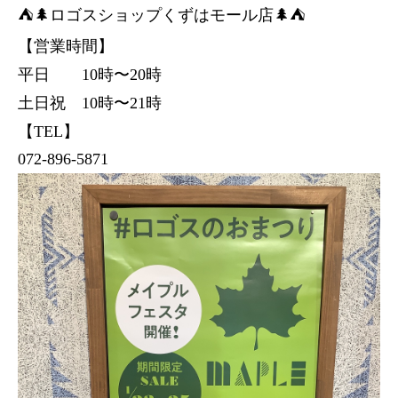
⛺️🌲ロゴスショップくずはモール店🌲⛺️
【営業時間】
平日 10時〜20時
土日祝 10時〜21時
【TEL】
072-896-5871