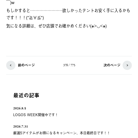
￣)w
もしかすると……………………欲しかったテントお安く手に入るかも
です！！！(*≧∀≦*)
気になる詳細は、ぜひ店頭でお確かめください(๑>◡<๑)
前のページ
次のページ
378 / 775
最近の記事
2026.8.5
LOGOS WEEK開催中です！
2026.7.31
厳選5アイテムがお得になるキャンペーン、本日最終日です！！