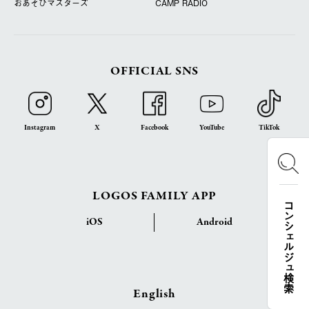
おあそびマスターズ
CAMP RADIO
OFFICIAL SNS
Instagram
X
Facebook
YouTube
TikTok
LOGOS FAMILY APP
コンシェルジュ検索
iOS
Android
English