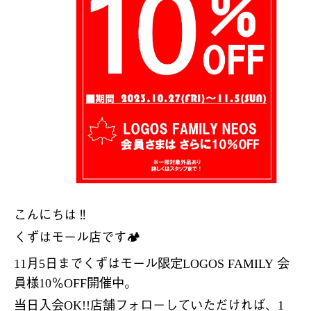
こんにちは
‼️
くずはモール店です
🏕️
月
日までくずはモール限定
会
11
5
LOGOS FAMILY
員様
％
開催中。
10
OFF
当日入会
店舗フォローしていただければ、
OK!!
1